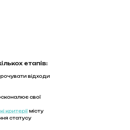
ількох етапів:
орочувати відходи
осконалює свої
кі критерії
місту
ння статусу