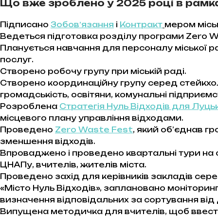
Що вже зроблено у 2025 році в рамк
Підписано
Зобовʼязання
і
Контракт
мером місь
Ведеться підготовка розділу програми Zero 
Планується навчання для персоналу міської ра
послуг.
Створено робочу групу при міській раді.
Створено координаційну групу серед стейкхолд
громадськість, освітяни, комунальні підприємс
Розроблена
Стратегія Нуль Відходів для Луць
місцевого плану управління відходами.
Проведено
Zero Waste Fest
, який об’єднав г
зменшення відходів.
Впроваджено і проведено квартальні тури на с
ЦНАПу, вчителів, жителів міста.
Проведено захід для керівників закладів сере
«Місто Нуль Відходів», заплановано моніторинг
визначення відповідальних за сортування від
Випущена методичка для вчителів, щоб ввести