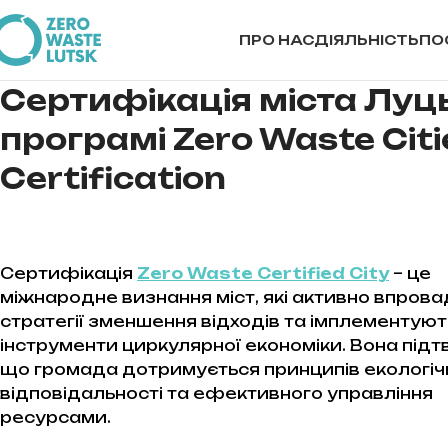
ПРО НАС
ДІЯЛЬНІСТЬ
ПО
Сертифікація міста Луць
програмі
Zero Waste Citi
Certification
Сертифікація
Zero Waste Certified City
– це
міжнародне визнання міст, які активно впров
стратегії зменшення відходів та імплементуют
інструменти циркулярної економіки. Вона під
що громада дотримується принципів екологіч
відповідальності та ефективного управління
ресурсами.