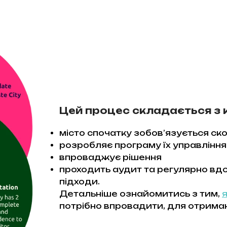
Цей процес складається з к
місто спочатку зобов’язується ск
розробляє програму їх управління
впроваджує рішення
проходить аудит та регулярно вд
підходи.
Детальніше ознайомитись з тим,
я
потрібно впровадити, для отрима