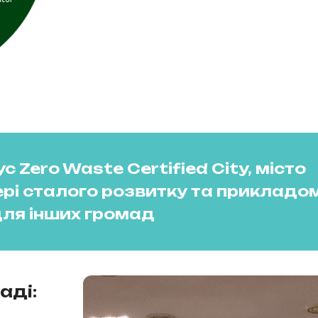
 Zero Waste Certified City, місто
ері сталого розвитку та прикладо
для інших громад
аді: