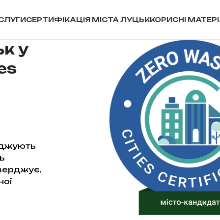
СЛУГИ
СЕРТИФІКАЦІЯ МІСТА ЛУЦЬК
КОРИСНІ МАТЕР
к у
es
аджують
ь
тверджує,
ної