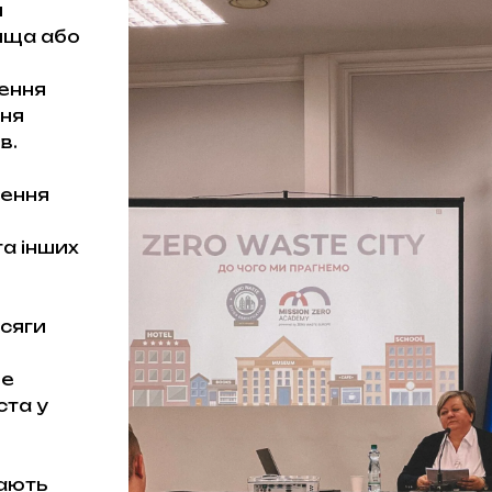
и
лища або
ення
ння
в.
чення
та інших
бсяги
te
ста у
тають