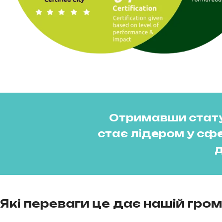
Отримавши статус
стає лідером у сф
Які переваги це дає нашій гром