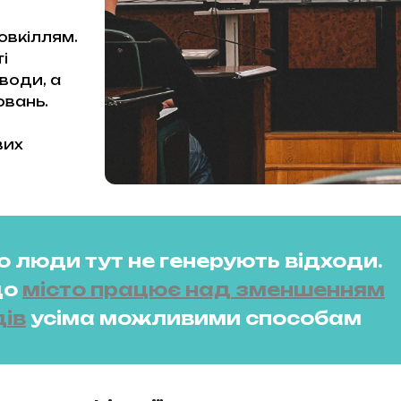
овкіллям.
і
води, а
вань.
вих
о люди тут не генерують відходи.
що
місто працює над зменшенням
дів
усіма можливими способам