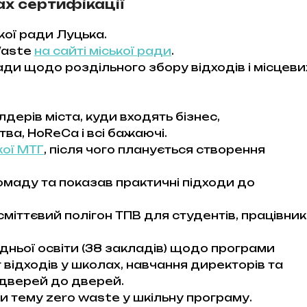
ах сертифікації
кої ради Луцька.
Waste
на сайті міської ради
.
ди щодо роздільного збору відходів і місцеви
ерів міста, куди входять бізнес,
тва, HoReCa і всі бажаючі.
кої МТГ
, після чого планується створення
ромаду та показав практичні підходи до
міттєвий полігон ТПВ для студентів, працівник
дньої освіти (38 закладів) щодо програми
 відходів у школах, навчання директорів та
 дверей до дверей.
 тему zero waste у шкільну програму.