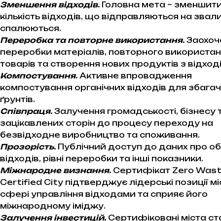
Зменшення відходів
.
Головна мета – зменшит
кількість відходів, що відправляються на зва
спалюються.
Переробка та повторне використання
.
Заохоч
переробки матеріалів, повторного використа
товарів та створення нових продуктів з відході
Компостування
.
Активне впровадження
компостування органічних відходів для збага
ґрунтів.
Співпраця
.
Залучення громадськості, бізнесу 
зацікавлених сторін до процесу переходу на
безвідходне виробництво та споживання.
Прозорість
.
Публічний доступ до даних про о
відходів, рівні переробки та інші показники.
Міжнародне визнання
.
Сертифікат Zero Was
Certified City підтверджує лідерські позиції мі
сфері управління відходами та сприяє його
міжнародному іміджу.
Залучення інвестицій.
Сертифіковані міста с