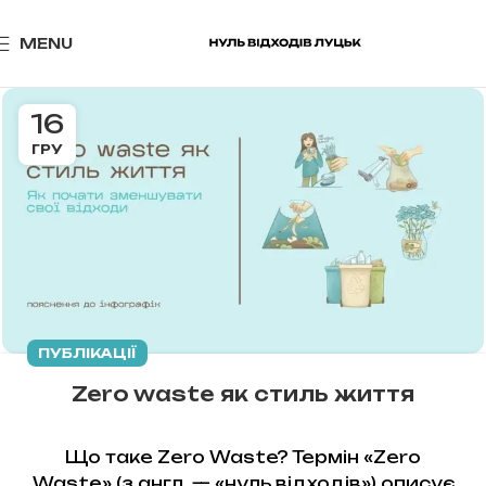
MENU
16
ГРУ
ПУБЛІКАЦІЇ
Zero waste як стиль життя
Що таке Zero Waste? Термін «Zero
Waste» (з англ. — «нуль відходів») описує