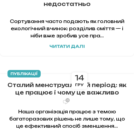
недостатньо
Сортування часто подають як головний
екологічний вчинок: розділив сміття — і
ніби вже зробив усе пра...
ЧИТАТИ ДАЛІ
ПУБЛІКАЦІЇ
14
Сталий менструальний період: як
ГРУ
це працює і чому це важливо
0
Наша організація працює з темою
багаторазових рішень не лише тому, що
це ефективний спосіб зменшення...