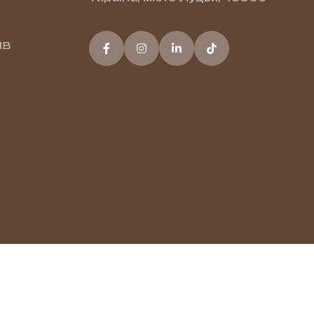
ПВ
In zero waste we trust