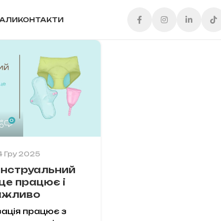
ІАЛИ
КОНТАКТИ
0
4 Гру 2025
енструальний
 це працює і
ажливо
ація працює з