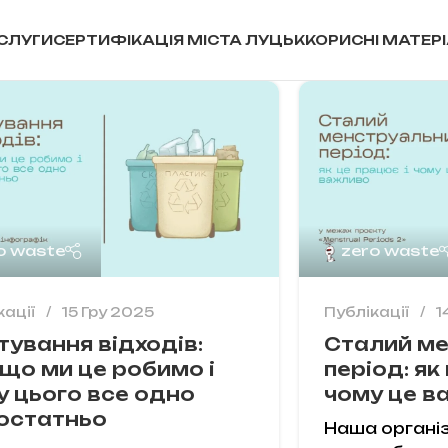
СЛУГИ
СЕРТИФІКАЦІЯ МІСТА ЛУЦЬК
КОРИСНІ МАТЕР
o waste
zero waste
кації
15 Гру 2025
Публікації
1
тування відходів:
Сталий м
іщо ми це робимо і
період: як
у цього все одно
чому це в
остатньо
Наша організ