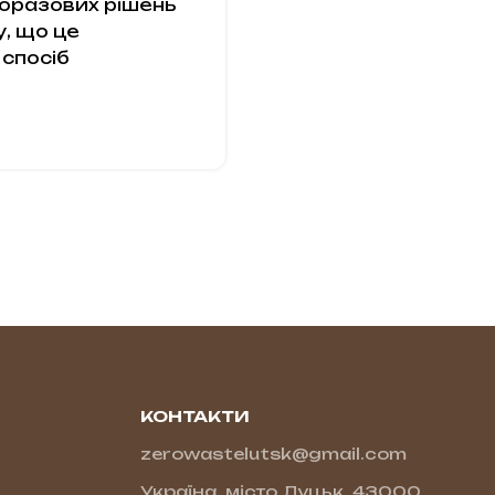
оразових рішень
, що це
спосіб
КОНТАКТИ
zerowastelutsk@gmail.com
Україна, місто Луцьк, 43000