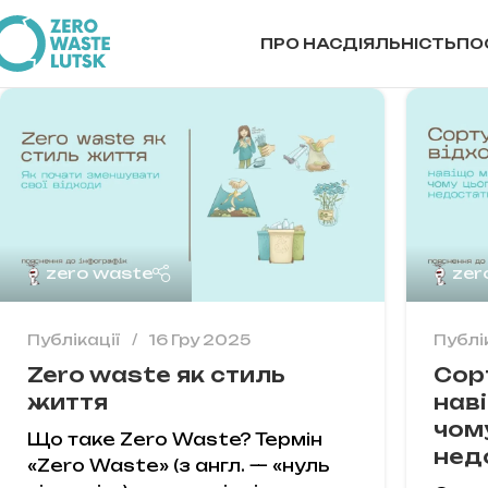
ПРО НАС
ДІЯЛЬНІСТЬ
ПО
zero waste
zer
Публікації
16 Гру 2025
Публі
Zero waste як стиль
Сор
життя
нав
чом
Що таке Zero Waste? Термін
нед
«Zero Waste» (з англ. — «нуль