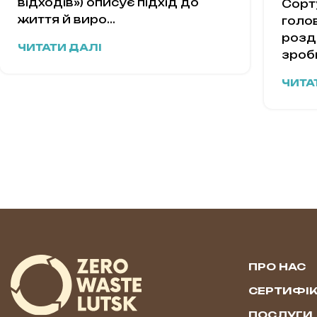
відходів») описує підхід до
Сорт
життя й виро...
голо
розді
ЧИТАТИ ДАЛІ
зроби
ЧИТА
ПРО НАС
СЕРТИФІК
ПОСЛУГИ