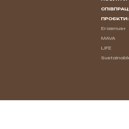
СПІВПРАЦ
ПРОЄКТИ:
Erasmus+
MAVA
LIFE
Sustainabl
НУЛЬ ВІДХОДІВ ЛУЦЬК
© 2026 zerowastelutsk