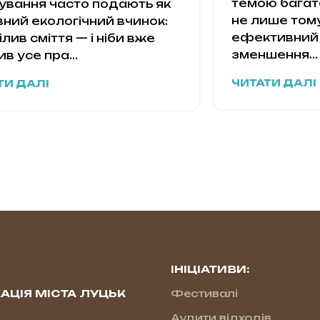
темою багат
ування часто подають як
не лише тому
вний екологічний вчинок:
ефективний 
лив сміття — і ніби вже
зменшення...
в усе пра...
ЧИТАТИ ДАЛІ
ТИ ДАЛІ
ІНІЦІАТИВИ:
АЦІЯ МІСТА ЛУЦЬК
Фестивалі
Аудити відходів