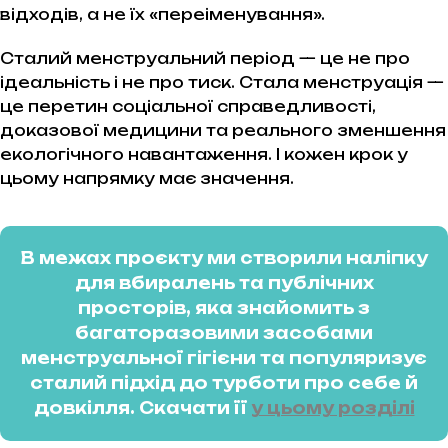
відходів, а не їх «переіменування».
Сталий менструальний період — це не про
ідеальність і не про тиск. Стала менструація —
це перетин соціальної справедливості,
доказової медицини та реального зменшення
екологічного навантаження. І кожен крок у
цьому напрямку має значення.
В межах проєкту ми створили наліпку
для вбиралень та публічних
просторів, яка знайомить з
багаторазовими засобами
менструальної гігієни та популяризує
сталий підхід до турботи про себе й
довкілля. Скачати її
у цьому розділі