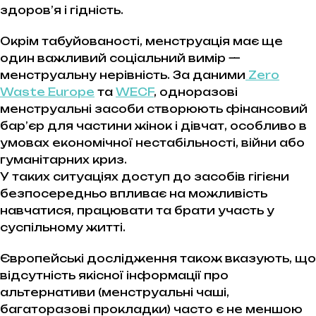
здоров’я і гідність.
Окрім табуйованості, менструація має ще
один важливий соціальний вимір —
менструальну нерівність. За даними
Zero
Waste Europe
та
WECF
, одноразові
менструальні засоби створюють фінансовий
бар’єр для частини жінок і дівчат, особливо в
умовах економічної нестабільності, війни або
гуманітарних криз.
У таких ситуаціях доступ до засобів гігієни
безпосередньо впливає на можливість
навчатися, працювати та брати участь у
суспільному житті.
Європейські дослідження також вказують, що
відсутність якісної інформації про
альтернативи (менструальні чаші,
багаторазові прокладки) часто є не меншою