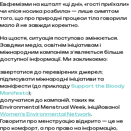
Евфемізми на кшталт «ці дні», «гості приїхали»
чи «піся носика розбила» — лише симптом
того, що про природні процеси тіла говорили
мало й не завжди коректно.
На щастя, ситуація поступово змінюється.
Завдяки медіа, освітнім ініціативам і
міжнародним кампаніям зʼявляється більше
доступної інформації. Ми закликаємо:
звертатися до перевірених джерел;
підписувати міжнародні ініціативи та
маніфести (до прикладу
Support the Bloody
Manifesto
);
долучатися до кампаній, таких як
Environmental Menstrual Week, ініційованої
Women’s Environmental Network
.
Говорити про менструацію відкрито — це не
про комфорт, а про право на інформацію,