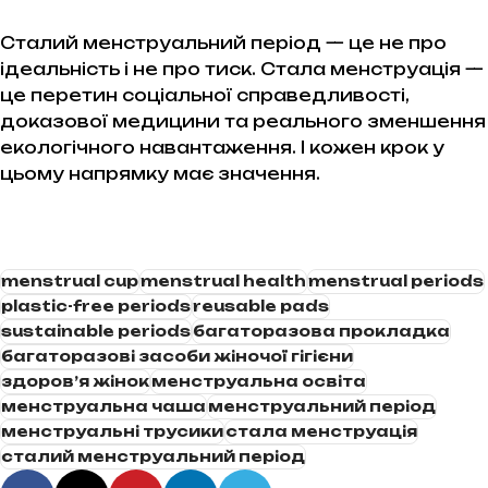
Сталий менструальний період — це не про
ідеальність і не про тиск. Стала менструація —
це перетин соціальної справедливості,
доказової медицини та реального зменшення
екологічного навантаження. І кожен крок у
цьому напрямку має значення.
menstrual cup
menstrual health
menstrual periods
plastic-free periods
reusable pads
sustainable periods
багаторазова прокладка
багаторазові засоби жіночої гігієни
здоров’я жінок
менструальна освіта
менструальна чаша
менструальний період
менструальні трусики
стала менструація
сталий менструальний період