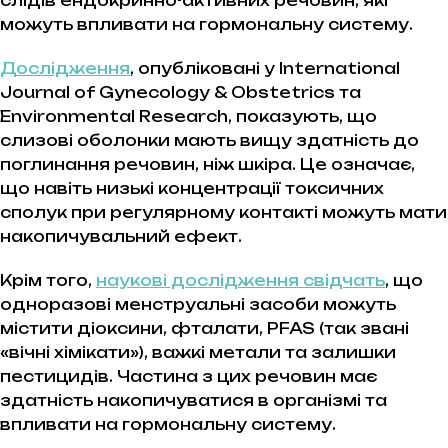
слідів ендокринно-активних речовин, які
можуть впливати на гормональну систему.
Дослідження
, опубліковані у
International
Journal of Gynecology & Obstetrics
та
Environmental Research
, показують, що
слизові оболонки мають вищу здатність до
поглинання речовин, ніж шкіра. Це означає,
що навіть низькі концентрації токсичних
сполук при регулярному контакті можуть мати
накопичувальний ефект.
Крім того,
наукові дослідження свідчать
, що
одноразові менструальні засоби можуть
містити діоксини, фталати, PFAS (так звані
«вічні хімікати»), важкі метали та залишки
пестицидів. Частина з цих речовин має
здатність накопичуватися в організмі та
впливати на гормональну систему.