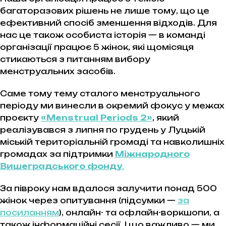
багаторазових рішень не лише тому, що це
ефективний спосіб зменшення відходів. Для
нас це також особиста історія — в команді
організації працює 5 жінок, які щомісяця
стикаються з питанням вибору
менструальних засобів.
Саме тому тему сталого менструального
періоду ми винесли в окремий фокус у межах
проєкту
«Menstrual Periods 2»
, який
реалізувався з липня по грудень у Луцькій
міській територіальній громаді та навколишніх
громадах за підтримки
Міжнародного
Вишеградського фонду
.
За півроку нам вдалося залучити понад 500
жінок через опитування (підсумки —
за
посиланням
), онлайн- та офлайн-воркшопи, а
також інформаційні сесії. І що важливо — ми